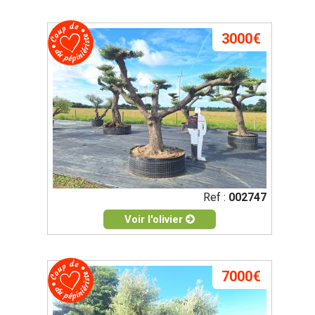
3000€
Ref :
002747
Voir l'olivier
7000€