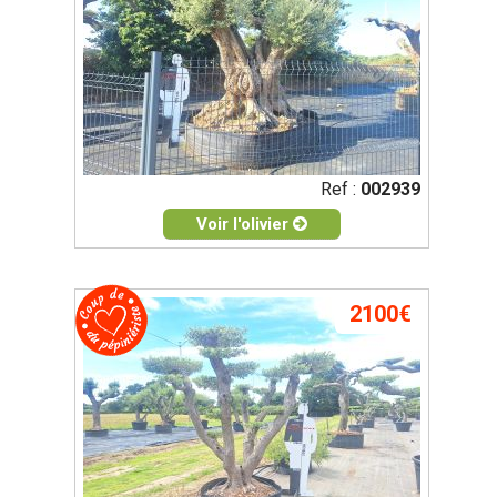
Ref :
002939
Voir l'olivier
2100€