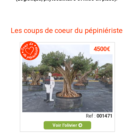
Les coups de coeur du pépiniériste
4500€
Ref :
001471
Voir l'olivier